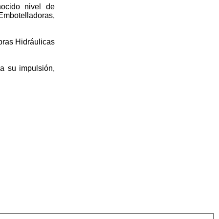
nocido nivel de
 Embotelladoras,
bras Hidráulicas
a su impulsión,