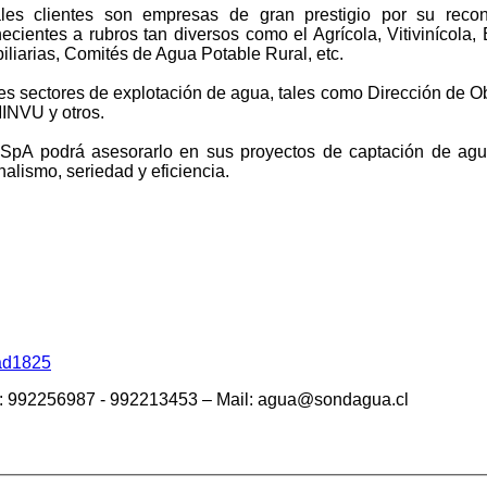
ales clientes son empresas de gran prestigio por su reco
ecientes a rubros tan diversos como el Agrícola, Vitivinícola,
biliarias, Comités de Agua Potable Rural, etc.
es sectores de explotación de agua, tales como Dirección de O
INVU y otros.
pA podrá asesorarlo en sus proyectos de captación de agu
alismo, seriedad y eficiencia.
4ad1825
ono: 992256987 - 992213453 – Mail: agua@sondagua.cl