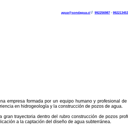
/
agua@sondagua.cl
992256987
-
99221345
una empresa formada por un equipo humano y profesional de 
iencia en hidrogeología y la construcción de pozos de agua.
gran trayectoria dentro del rubro construcción de pozos pro
icación a la captación del diseño de agua subterránea.