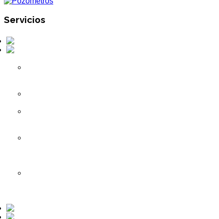
Servicios
Perforaciones
Obras Civiles
Hidráulicas
Plantas de
Tratamiento
de Aguas
Estanques
de Agua
Impulsiones
de Agua
Potable
Instalaciones
de Servicio
de Agua
Potable
Plantas de
Tratamiento
de Agua
Potable
Mantenciones
Otros