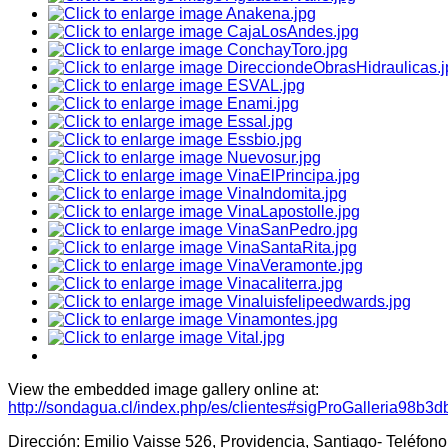
View the embedded image gallery online at:
http://sondagua.cl/index.php/es/clientes#sigProGalleria98b3
Dirección: Emilio Vaisse 526, Providencia, Santiago- Teléf