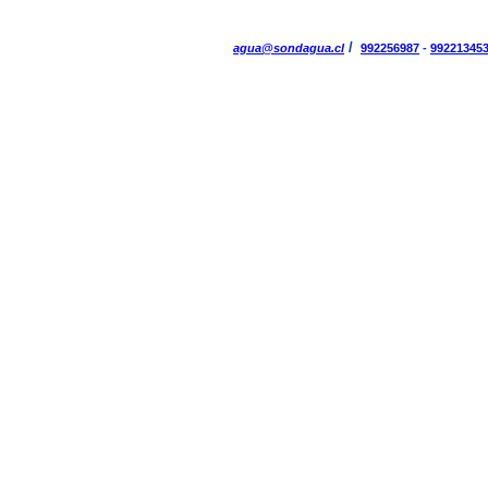
/
agua@sondagua.cl
992256987
-
99221345