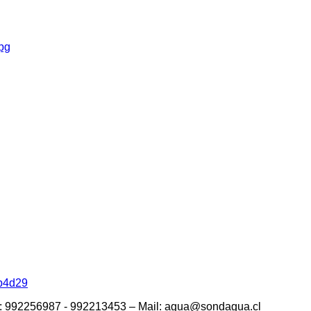
db4d29
ono: 992256987 - 992213453 – Mail: agua@sondagua.cl