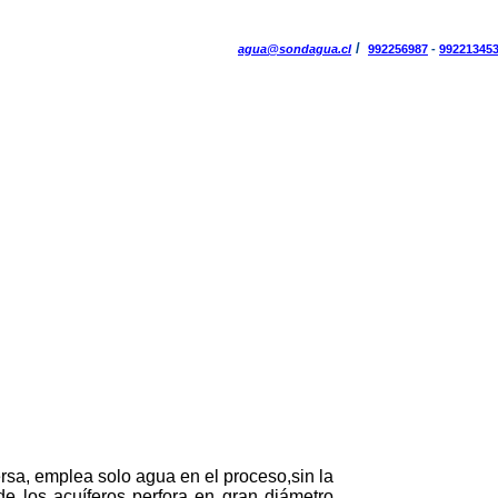
/
agua@sondagua.cl
992256987
-
99221345
rsa, emplea solo agua en el proceso,sin la
e los acuíferos perfora en gran diámetro