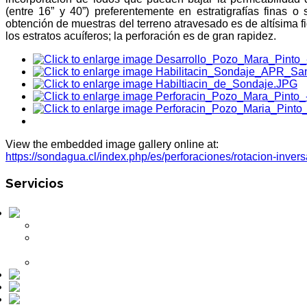
(entre 16” y 40”) preferentemente en estratigrafías finas 
obtención de muestras del terreno atravesado es de altísima f
los estratos acuíferos; la perforación es de gran rapidez.
View the embedded image gallery online at:
https://sondagua.cl/index.php/es/perforaciones/rotacion-inv
Servicios
Perforaciones
Método de Percusión
Método de Roto-Percusión Dual
Rotary
Método de Rotación Inversa
Obras Civiles Hidráulicas
Mantenciones
Otros