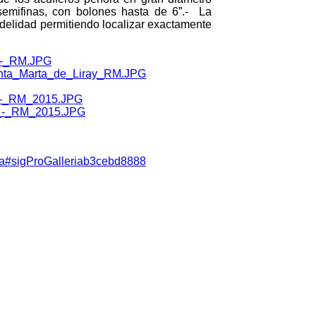
o semifinas, con bolones hasta de 6”.- La
idelidad permitiendo localizar exactamente
ersa#sigProGalleriab3cebd8888