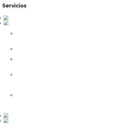
Servicios
Perforaciones
Obras Civiles
Hidráulicas
Plantas de
Tratamiento
de Aguas
Estanques
de Agua
Impulsiones
de Agua
Potable
Instalaciones
de Servicio
de Agua
Potable
Plantas de
Tratamiento
de Agua
Potable
Mantenciones
Otros