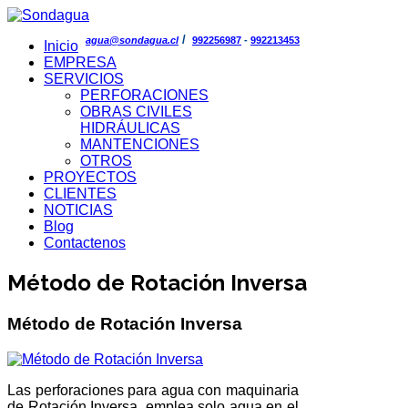
/
agua@sondagua.cl
992256987
-
992213453
Inicio
EMPRESA
SERVICIOS
PERFORACIONES
OBRAS CIVILES
HIDRÁULICAS
MANTENCIONES
OTROS
PROYECTOS
CLIENTES
NOTICIAS
Blog
Contactenos
Método de Rotación Inversa
Método de Rotación Inversa
Las
perforaciones para agua
con maquinaria
de Rotación Inversa, emplea solo agua en el