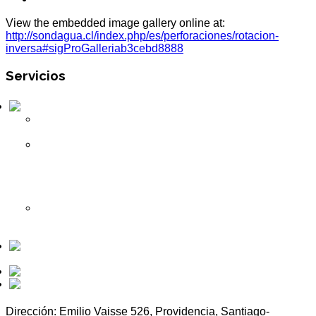
View the embedded image gallery online at:
http://sondagua.cl/index.php/es/perforaciones/rotacion-
inversa#sigProGalleriab3cebd8888
Servicios
Perforaciones
Método de
Percusión
Método de
Roto-
Percusión
Dual
Rotary
Método de
Rotación
Inversa
Obras Civiles
Hidráulicas
Mantenciones
Otros
Dirección: Emilio Vaisse 526, Providencia, Santiago-